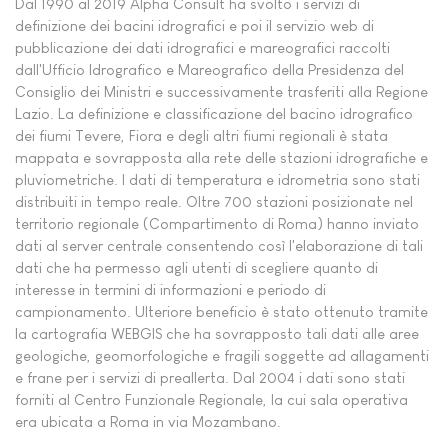
Dal 1990 al 2019 Alpha Consult ha svolto i servizi di
definizione dei bacini idrografici e poi il servizio web di
pubblicazione dei dati idrografici e mareografici raccolti
dall'Ufficio Idrografico e Mareografico della Presidenza del
Consiglio dei Ministri e successivamente trasferiti alla Regione
Lazio. La definizione e classificazione del bacino idrografico
dei fiumi Tevere, Fiora e degli altri fiumi regionali è stata
mappata e sovrapposta alla rete delle stazioni idrografiche e
pluviometriche. I dati di temperatura e idrometria sono stati
distribuiti in tempo reale. Oltre 700 stazioni posizionate nel
territorio regionale (Compartimento di Roma) hanno inviato
dati al server centrale consentendo così l'elaborazione di tali
dati che ha permesso agli utenti di scegliere quanto di
interesse in termini di informazioni e periodo di
campionamento. Ulteriore beneficio è stato ottenuto tramite
la cartografia WEBGIS che ha sovrapposto tali dati alle aree
geologiche, geomorfologiche e fragili soggette ad allagamenti
e frane per i servizi di preallerta. Dal 2004 i dati sono stati
forniti al Centro Funzionale Regionale, la cui sala operativa
era ubicata a Roma in via Mozambano.