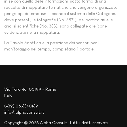
in sé con quella delle informazioni, sotto forma di una
raccolta di mappature tematiche che vengono organizzate
per gruppi di tematismi secondo il sistema delle Categorie;
dove presenti, le fotografie (No. 8571), dei particolari e le
analisi scientifiche (No. 383), sono collegate alle icone
evidenziate nella mappatura.
La Tavola Sinottica e la posizione dei sensori per il
monitoraggio nel tempo, completano il portale.
Via Taro 46, 00199 - Rome
Italy
(+39) 06.8840189
info@alphaconsult.it
Copyright © 2026 Alpha Consult. Tutti i diritti riservati.