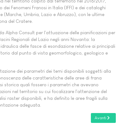
na nel territorio colpito dal terremoto nel 2016/2017,
o dei Fenomeni Franosi in Italia (IFFI) e dei cataloghi
olte (Marche, Umbria, Lazio e Abruzzo), con le ultime
 zona del Cratere.
 Alpha Consult per l'attuazione delle pianificazioni per
Bacini Regionali del Lazio negli anni Novanta: la
 idraulica delle fasce di esondazione relative ai principali
erritorio dal punto di vista geomorfologico, geologico e
retazione dei parametri dei temi disponibili soggetti alla
oscenza delle caratteristiche delle aree di frana
lisi storica quali fossero i parametri che avevano
oni nel territorio su cui focalizzare l'attenzione del
si raster disponibili, e ha definito le aree fragili sulla
entazione adeguata.
Articolo successivo: Pi
Avanti