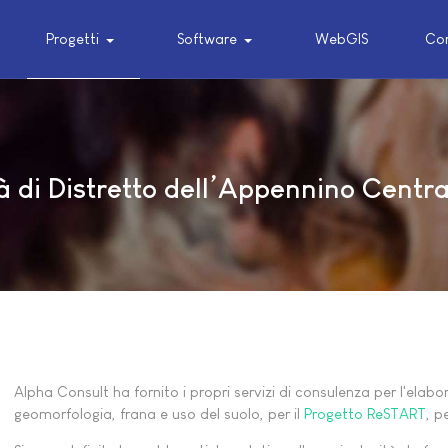
Progetti
Software
WebGIS
Cor
 di Distretto dell’Appennino Centra
Alpha Consult ha fornito i propri servizi di consulenza per l'elabo
geomorfologia, frana e uso del suolo, per il
Progetto ReSTART
, p