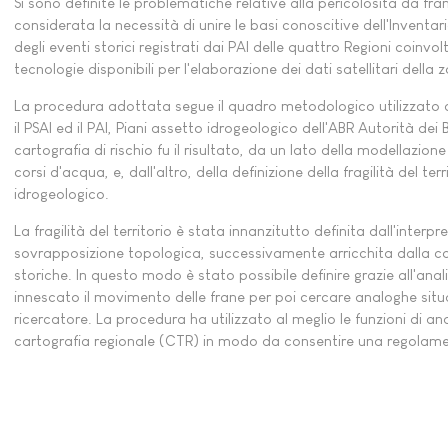
Si sono definite le problematiche relative alla pericolosità da fra
considerata la necessità di unire le basi conoscitive dell'Inventari
degli eventi storici registrati dai PAI delle quattro Regioni coinv
tecnologie disponibili per l'elaborazione dei dati satellitari della
La procedura adottata segue il quadro metodologico utilizzato da
il PSAI ed il PAI, Piani assetto idrogeologico dell'ABR Autorità dei 
cartografia di rischio fu il risultato, da un lato della modellazione
corsi d'acqua, e, dall'altro, della definizione della fragilità del t
idrogeologico.
La fragilità del territorio è stata innanzitutto definita dall'interp
sovrapposizione topologica, successivamente arricchita dalla con
storiche. In questo modo è stato possibile definire grazie all'ana
innescato il movimento delle frane per poi cercare analoghe situazi
ricercatore. La procedura ha utilizzato al meglio le funzioni di anali
cartografia regionale (CTR) in modo da consentire una regolam