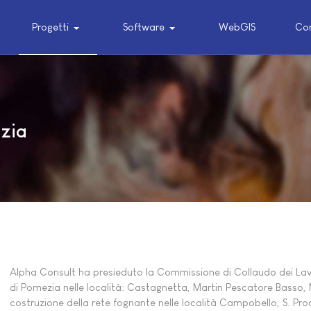
Progetti
Software
WebGIS
Cor
zia
Alpha Consult ha presieduto la Commissione di Collaudo dei La
di Pomezia nelle località: Castagnetta, Martin Pescatore Basso, 
costruzione della rete fognante nelle località Campobello, S. P