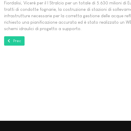
Fiordalisi, Vicerè per il I Stralcio per un totale di 5.630 milioni d
tratti di condotte fognarie, la costruzione di stazioni di sollevam
infrastrutture necessarie per la corretta gestione delle acque ref
richiesto una pianificazione accurata ed è stato realizzato un WEBG
schemi idraulici di progetto a supporto.
Articolo precedente: Documentazione restauri Cappella di Giotto agli 
Prec