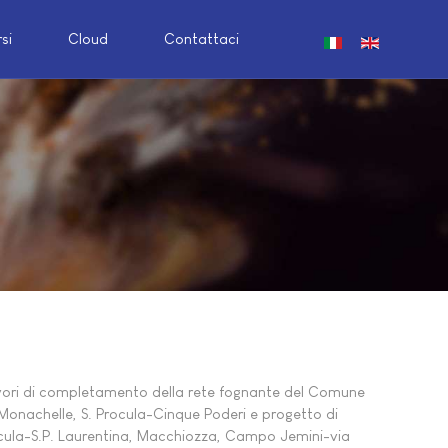
si
Cloud
Contattaci
Seleziona la tua lin
vori di completamento della rete fognante del Comune
Monachelle, S. Procula-Cinque Poderi e progetto di
rocula-S.P. Laurentina, Macchiozza, Campo Jemini-via