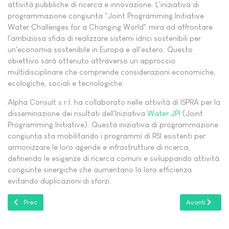
attività pubbliche di ricerca e innovazione. L'iniziativa di
programmazione congiunta "Joint Programming Initiative
Water Challenges for a Changing World" mira ad affrontare
l'ambiziosa sfida di realizzare sistemi idrici sostenibili per
un'economia sostenibile in Europa e all'estero. Questo
obiettivo sarà ottenuto attraverso un approccio
multidisciplinare che comprende considerazioni economiche,
ecologiche, sociali e tecnologiche.
Alpha Consult s.r.l. ha collaborato nelle attività di ISPRA per la
disseminazione dei risultati dell'Iniziativa
Water JPI
(Joint
Programming Initiative). Questa iniziativa di programmazione
congiunta sta mobilitando i programmi di RSI esistenti per
armonizzare le loro agende e infrastrutture di ricerca,
definendo le esigenze di ricerca comuni e sviluppando attività
congiunte sinergiche che aumentano la loro efficienza
evitando duplicazioni di sforzi.
Articolo precedente: Progetto PST-CSA
Articolo succe
Prec
Avanti