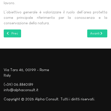
lavoro.
L’obiettivo generale è valorizzare il ruolo dell’area protetta
come principale riferimento per la conoscenza e la
conservazione della natura.
Articolo precedente: Water Joint Programming Initiative
Articolo succe
Prec
Avanti
Via Taro 46, 00199 - Rome
Italy
(+39) 06.8840189
info@alphaconsult.it
Copyright © 2026 Alpha Consult. Tutti i diritti riservati.